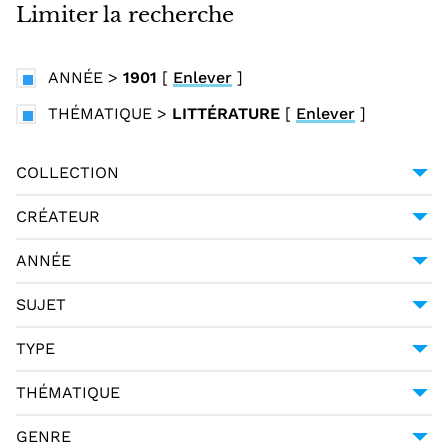
i
Limiter la recherche
n
c
ANNÉE
>
1901
[
Enlever
]
i
p
THÉMATIQUE
>
LITTÉRATURE
[
Enlever
]
a
l
COLLECTION
UNIVERSITÉ GRENOBLE ALPES
1
CRÉATEUR
BOCCACE (1313-1375)
1
ANNÉE
1901
1
SUJET
BOCCACE (1313-1375) -- CRITIQUE ET
TYPE
INTERPRÉTATION
1
MONOGRAPHIE IMPRIMÉE
1
THÉMATIQUE
LITTÉRATURE
1
GENRE