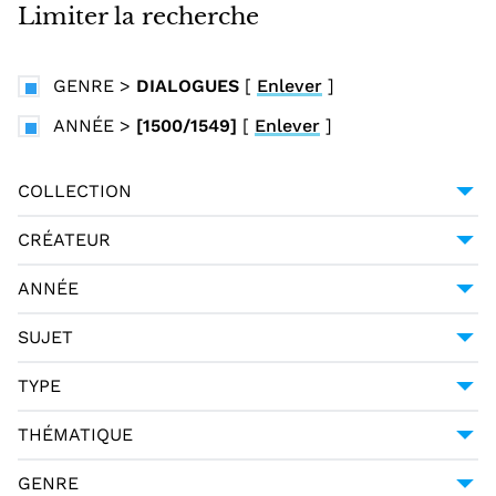
i
Limiter la recherche
n
c
GENRE
>
DIALOGUES
[
Enlever
]
i
p
ANNÉE
>
[1500/1549]
[
Enlever
]
a
l
COLLECTION
UNIVERSITÉ GRENOBLE ALPES
1
CRÉATEUR
ANONYME
1
ANNÉE
[1500/1549]
1
SUJET
DIALOGUES (GENRE LITTÉRAIRE) ITALIENS --
TYPE
16E SIÈCLE
1
MANUSCRIT
1
THÉMATIQUE
LITTÉRATURE
1
GENRE