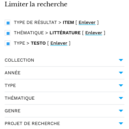
i
Limiter la recherche
n
c
TYPE DE RÉSULTAT
>
ITEM
[
Enlever
]
i
p
THÉMATIQUE
>
LITTÉRATURE
[
Enlever
]
a
TYPE
>
TESTO
[
Enlever
]
l
COLLECTION
BIBLIOTECA VINCENZO JOPPI DI UDINE
61
ANNÉE
30/11/1831
16
TYPE
01/01/1855
5
TESTO
61
THÉMATIQUE
01/01/1857
3
LITTÉRATURE
61
GENRE
01/01/1852
2
RELIGION - THÉOLOGIE
1
POÉSIE
27
PROJET DE RECHERCHE
01/01/1848
1