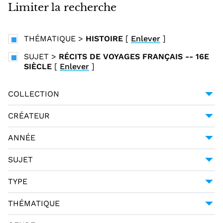
i
Limiter la recherche
n
c
THÉMATIQUE
>
HISTOIRE
[
Enlever
]
i
p
SUJET
>
RÉCITS DE VOYAGES FRANÇAIS -- 16E
SIÈCLE
[
Enlever
]
a
l
COLLECTION
UNIVERSITÉ GRENOBLE ALPES
1
CRÉATEUR
RABELAIS, FRANÇOIS (1494?-1553)
1
ANNÉE
1910
1
SUJET
DESCRIPTIONS DE VOYAGES -- ITALIE -- 16E
TYPE
SIÈCLE
1
MONOGRAPHIE IMPRIMÉE
1
RÉCITS DE VOYAGES FRANÇAIS -- 16E SIÈCLE
THÉMATIQUE
1
HISTOIRE
1