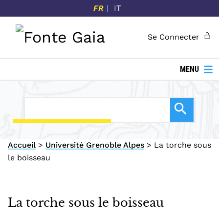
P
FR
IT
a
s
Se Connecter
s
e
r
MENU
a
u
c
o
n
Accueil
>
Université Grenoble Alpes
>
La torche sous
t
le boisseau
e
n
u
p
La torche sous le boisseau
r