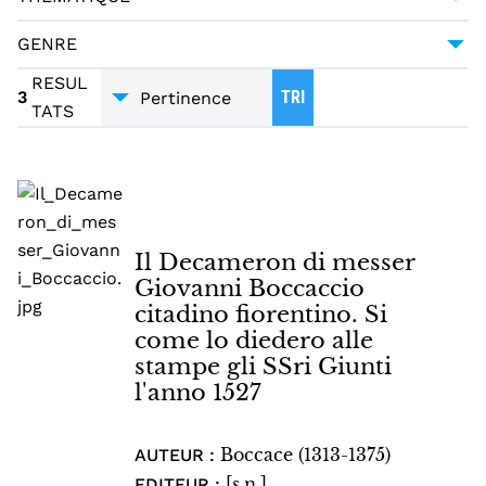
LITTÉRATURE
3
GENRE
ROMAN - NOUVELLES
3
RESUL
3
TRI
TATS
Il Decameron di messer
Giovanni Boccaccio
citadino fiorentino. Si
come lo diedero alle
stampe gli SSri Giunti
l'anno 1527
Boccace (1313-1375)
AUTEUR :
[s.n.]
EDITEUR :