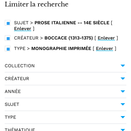
i
Limiter la recherche
n
c
SUJET
>
PROSE ITALIENNE -- 14E SIÈCLE
[
i
Enlever
]
p
CRÉATEUR
>
BOCCACE (1313-1375)
[
Enlever
]
a
l
TYPE
>
MONOGRAPHIE IMPRIMÉE
[
Enlever
]
COLLECTION
UNIVERSITÉ GRENOBLE ALPES
3
CRÉATEUR
BOCCACE (1313-1375)
3
ANNÉE
1824
2
SUJET
1665
1
PROSE ITALIENNE -- 14E SIÈCLE
3
TYPE
MONOGRAPHIE IMPRIMÉE
3
THÉMATIQUE